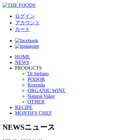
ログイン
アカウント
カート
HOME
NEWS
PRODUCTS
Di Stefano
PODOR
Rozenda
ORGANIC WINE
Natural Value
OTHER
RECIPE
MONTH'S CHEF
NEWS
ニュース